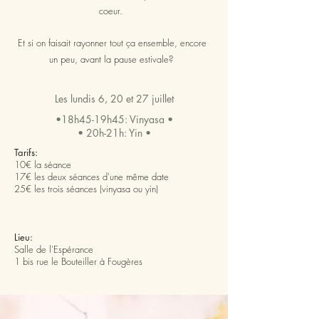
coeur.
Et si on faisait rayonner tout ça ensemble, encore
un peu, avant la pause estivale?
Les lundis 6, 20 et 27 juillet
•18h45-19h45: Vinyasa •
• 20h-21h: Yin •
Tarifs:
10€ la séance
17€ les deux séances d'une même date
25€ les trois séances (vinyasa ou yin)
Lieu:
Salle de l'Espérance​
1 bis rue le Bouteiller à Fougères